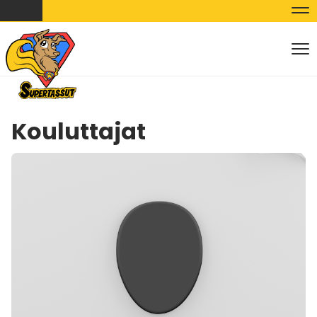
Nav
Nav
Kouluttajat