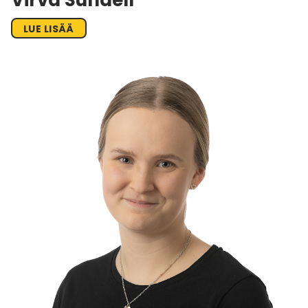
Virva Sundell
LUE LISÄÄ