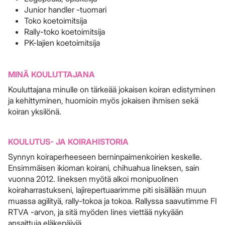
Junior handler -tuomari
Toko koetoimitsija
Rally-toko koetoimitsija
PK-lajien koetoimitsija
MINÄ KOULUTTAJANA
Kouluttajana minulle on tärkeää jokaisen koiran edistyminen
ja kehittyminen, huomioin myös jokaisen ihmisen sekä
koiran yksilönä.
KOULUTUS- JA KOIRAHISTORIA
Synnyn koiraperheeseen berninpaimenkoirien keskelle.
Ensimmäisen ikioman koirani, chihuahua Iineksen, sain
vuonna 2012. Iineksen myötä alkoi monipuolinen
koiraharrastukseni, lajirepertuaarimme piti sisällään muun
muassa agilityä, rally-tokoa ja tokoa. Rallyssa saavutimme FI
RTVA -arvon, ja sitä myöden Iines viettää nykyään
ansaittuja eläkepäiviä.