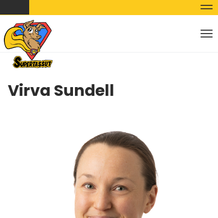
Nav
Nav
Virva Sundell