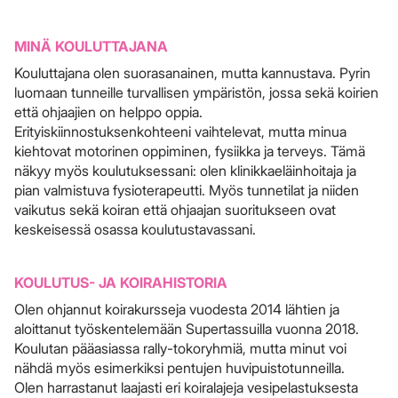
MINÄ KOULUTTAJANA
Kouluttajana olen suorasanainen, mutta kannustava. Pyrin
luomaan tunneille turvallisen ympäristön, jossa sekä koirien
että ohjaajien on helppo oppia.
Erityiskiinnostuksenkohteeni vaihtelevat, mutta minua
kiehtovat motorinen oppiminen, fysiikka ja terveys. Tämä
näkyy myös koulutuksessani: olen klinikkaeläinhoitaja ja
pian valmistuva fysioterapeutti. Myös tunnetilat ja niiden
vaikutus sekä koiran että ohjaajan suoritukseen ovat
keskeisessä osassa koulutustavassani.
KOULUTUS- JA KOIRAHISTORIA
Olen ohjannut koirakursseja vuodesta 2014 lähtien ja
aloittanut työskentelemään Supertassuilla vuonna 2018.
Koulutan pääasiassa rally-tokoryhmiä, mutta minut voi
nähdä myös esimerkiksi pentujen huvipuistotunneilla.
Olen harrastanut laajasti eri koiralajeja vesipelastuksesta