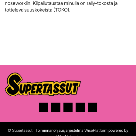
noseworkiin. Kilpailutaustaa minulla on rally-tokosta ja
tottelevaisuuskokeista (TOKO).
© Supertassut
| Toiminnanohjausjärjestelmä
WisePlatform
powered by