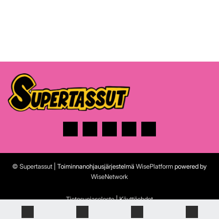
© Supertassut
| Toiminnanohjausjärjestelmä
WisePlatform
powered by
WiseNetwork
Tietosuojaseloste
|
Käyttöehdot