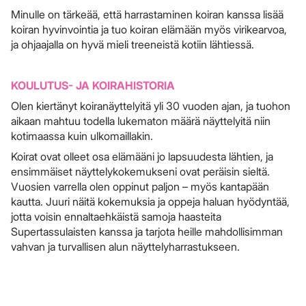
Minulle on tärkeää, että harrastaminen koiran kanssa lisää
koiran hyvinvointia ja tuo koiran elämään myös virikearvoa,
ja ohjaajalla on hyvä mieli treeneistä kotiin lähtiessä.
KOULUTUS- JA KOIRAHISTORIA
Olen kiertänyt koiranäyttelyitä yli 30 vuoden ajan, ja tuohon
aikaan mahtuu todella lukematon määrä näyttelyitä niin
kotimaassa kuin ulkomaillakin.
Koirat ovat olleet osa elämääni jo lapsuudesta lähtien, ja
ensimmäiset näyttelykokemukseni ovat peräisin sieltä.
Vuosien varrella olen oppinut paljon – myös kantapään
kautta. Juuri näitä kokemuksia ja oppeja haluan hyödyntää,
jotta voisin ennaltaehkäistä samoja haasteita
Supertassulaisten kanssa ja tarjota heille mahdollisimman
vahvan ja turvallisen alun näyttelyharrastukseen.