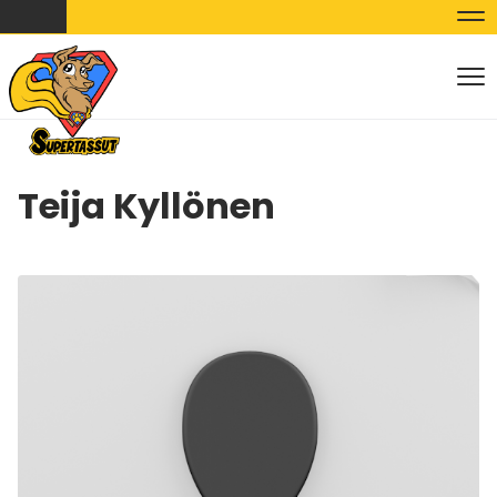
Nav
Nav
Teija Kyllönen