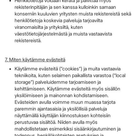
Henkilötietoja voidaan kerätä ja päivittää myös
rekisterinpitäjän ja sen kanssa kulloinkin samaan
konserniin kuuluvien yritysten muista rekistereistä sekä
henkilötietoja koskevia palveluja tarjoavilta
viranomaisilta ja yrityksiltä, kuten
väestötietojärjestelmästä ja muista vastaavista
rekistereistä.
7. Miten käytämme evästeitä
Käytämme evästeitä (”cookies”) ja muita vastaavia
tekniikoita, kuten selaimen paikallista varastoa (“local
storage”) palveluidemme tarjoamiseen ja
kehittämiseen. Käytämme evästeitä myös sisällön
yksilöimiseen ja mainonnan kohdistamiseen.
Evästeiden avulla voimme muun muassa tarjota
paremmin ajantasaisia ja yksilöllisiä palveluja
näyttämällä käyttäjän kiinnostuksen kohteisiin
perustuvaa sisältöä. Niiden avulla myös
mahdollistetaan esimerkiksi sisäänkirjautuminen ja
todennus, henkilökohtaisten asetuksien ja