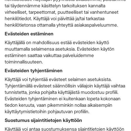
tai täydennämme käsittelyn tarkoituksen kannalta
virheelliset, tarpeettomat, puutteelliset tai vanhentuneet
henkilötiedot. Käyttäjä voi päivittää ja/tai tarkastaa
henkilötietonsa ottamalla yhteyttä asiakaspalveluumme.
Evästeiden estäminen
Käyttäjällä on mahdollisuus estää evästeiden käyttö
muuttamalla selaimensa asetuksia. Evästeiden käytön
estäminen saattaa vaikuttaa palveluidemme
toiminnallisuuteen.
Evästeiden tyhjentäminen
Käyttäjä voi tyhjentää evästeet selaimen asetuksista.
Tyhjentämällä evästeet säännöllisin väliajoin käyttäjä vaihtaa
tunnistetta, jonka pohjalta käyttäjästä muodostuu profiili.
Evästeiden tyhjentäminen ei kuitenkaan lopeta kokonaan
tiedon keruuta, vaan pikemminkin nollaa aikaisempiin
käyttäytymistietoihin pohjautuvan profiilin.
Suostumus sijaintitietojen käyttöön
Käyttäjä voi antaa suostumuksensa sijaintitietojen käyttöön