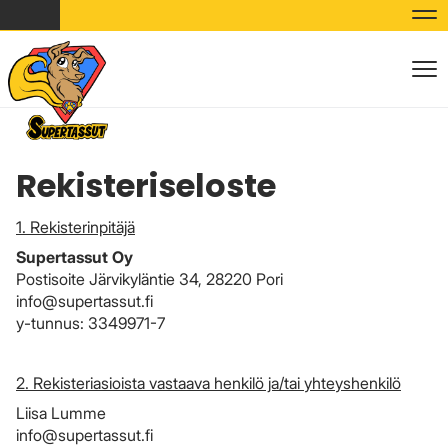
Nav
Nav
Rekisteriseloste
1.
Rekisterinpitäjä
Supertassut Oy
Postisoite Järvikyläntie 34, 28220 Pori
info@supertassut.fi
y-tunnus: 3349971-7
2. Rekisteriasioista vastaava henkilö ja/tai yhteyshenkilö
Liisa Lumme
info@supertassut.fi