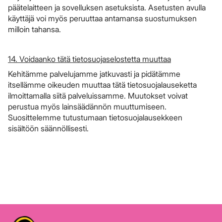
päätelaitteen ja sovelluksen asetuksista. Asetusten avulla
käyttäjä voi myös peruuttaa antamansa suostumuksen
milloin tahansa.
14. Voidaanko tätä tietosuojaselostetta muuttaa
Kehitämme palvelujamme jatkuvasti ja pidätämme
itsellämme oikeuden muuttaa tätä tietosuojalauseketta
ilmoittamalla siitä palveluissamme. Muutokset voivat
perustua myös lainsäädännön muuttumiseen.
Suosittelemme tutustumaan tietosuojalausekkeen
sisältöön säännöllisesti.