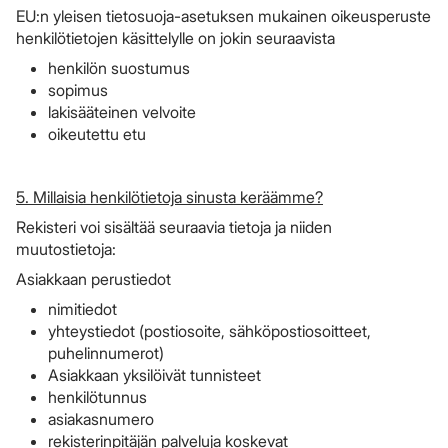
EU:n yleisen tietosuoja-asetuksen mukainen oikeusperuste
henkilötietojen käsittelylle on jokin seuraavista
henkilön suostumus
sopimus
lakisääteinen velvoite
oikeutettu etu
5. Millaisia henkilötietoja sinusta keräämme?
Rekisteri voi sisältää seuraavia tietoja ja niiden
muutostietoja:
Asiakkaan perustiedot
nimitiedot
yhteystiedot (postiosoite, sähköpostiosoitteet,
puhelinnumerot)
Asiakkaan yksilöivät tunnisteet
henkilötunnus
asiakasnumero
rekisterinpitäjän palveluja koskevat