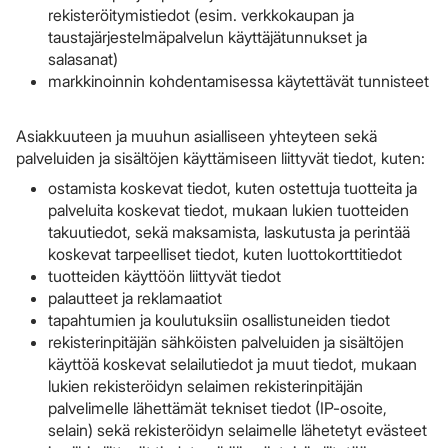
rekisteröitymistiedot (esim. verkkokaupan ja
taustajärjestelmäpalvelun käyttäjätunnukset ja
salasanat)
markkinoinnin kohdentamisessa käytettävät tunnisteet
Asiakkuuteen ja muuhun asialliseen yhteyteen sekä
palveluiden ja sisältöjen käyttämiseen liittyvät tiedot, kuten:
ostamista koskevat tiedot, kuten ostettuja tuotteita ja
palveluita koskevat tiedot, mukaan lukien tuotteiden
takuutiedot, sekä maksamista, laskutusta ja perintää
koskevat tarpeelliset tiedot, kuten luottokorttitiedot
tuotteiden käyttöön liittyvät tiedot
palautteet ja reklamaatiot
tapahtumien ja koulutuksiin osallistuneiden tiedot
rekisterinpitäjän sähköisten palveluiden ja sisältöjen
käyttöä koskevat selailutiedot ja muut tiedot, mukaan
lukien rekisteröidyn selaimen rekisterinpitäjän
palvelimelle lähettämät tekniset tiedot (IP-osoite,
selain) sekä rekisteröidyn selaimelle lähetetyt evästeet