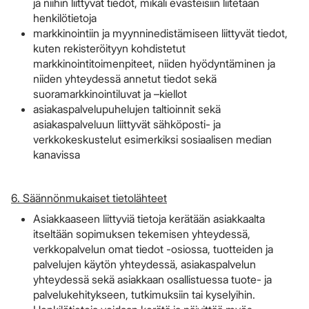
ja niihin liittyvät tiedot, mikäli evästeisiin liitetään
henkilötietoja
markkinointiin ja myynninedistämiseen liittyvät tiedot,
kuten rekisteröityyn kohdistetut
markkinointitoimenpiteet, niiden hyödyntäminen ja
niiden yhteydessä annetut tiedot sekä
suoramarkkinointiluvat ja –kiellot
asiakaspalvelupuhelujen taltioinnit sekä
asiakaspalveluun liittyvät sähköposti- ja
verkkokeskustelut esimerkiksi sosiaalisen median
kanavissa
6. Säännönmukaiset tietolähteet
Asiakkaaseen liittyviä tietoja kerätään asiakkaalta
itseltään sopimuksen tekemisen yhteydessä,
verkkopalvelun omat tiedot -osiossa, tuotteiden ja
palvelujen käytön yhteydessä, asiakaspalvelun
yhteydessä sekä asiakkaan osallistuessa tuote- ja
palvelukehitykseen, tutkimuksiin tai kyselyihin.