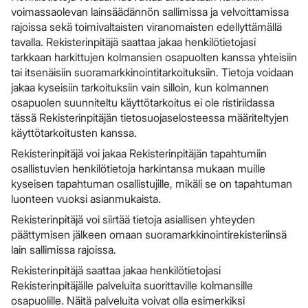
voimassaolevan lainsäädännön sallimissa ja velvoittamissa
rajoissa sekä toimivaltaisten viranomaisten edellyttämällä
tavalla. Rekisterinpitäjä saattaa jakaa henkilötietojasi
tarkkaan harkittujen kolmansien osapuolten kanssa yhteisiin
tai itsenäisiin suoramarkkinointitarkoituksiin. Tietoja voidaan
jakaa kyseisiin tarkoituksiin vain silloin, kun kolmannen
osapuolen suunniteltu käyttötarkoitus ei ole ristiriidassa
tässä Rekisterinpitäjän tietosuojaselosteessa määriteltyjen
käyttötarkoitusten kanssa.
Rekisterinpitäjä voi jakaa Rekisterinpitäjän tapahtumiin
osallistuvien henkilötietoja harkintansa mukaan muille
kyseisen tapahtuman osallistujille, mikäli se on tapahtuman
luonteen vuoksi asianmukaista.
Rekisterinpitäjä voi siirtää tietoja asiallisen yhteyden
päättymisen jälkeen omaan suoramarkkinointirekisteriinsä
lain sallimissa rajoissa.
Rekisterinpitäjä saattaa jakaa henkilötietojasi
Rekisterinpitäjälle palveluita suorittaville kolmansille
osapuolille. Näitä palveluita voivat olla esimerkiksi