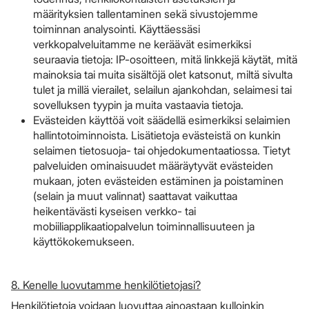
määrityksien tallentaminen sekä sivustojemme
toiminnan analysointi. Käyttäessäsi
verkkopalveluitamme ne keräävät esimerkiksi
seuraavia tietoja: IP-osoitteen, mitä linkkejä käytät, mitä
mainoksia tai muita sisältöjä olet katsonut, miltä sivulta
tulet ja millä vierailet, selailun ajankohdan, selaimesi tai
sovelluksen tyypin ja muita vastaavia tietoja.
Evästeiden käyttöä voit säädellä esimerkiksi selaimien
hallintotoiminnoista. Lisätietoja evästeistä on kunkin
selaimen tietosuoja- tai ohjedokumentaatiossa. Tietyt
palveluiden ominaisuudet määräytyvät evästeiden
mukaan, joten evästeiden estäminen ja poistaminen
(selain ja muut valinnat) saattavat vaikuttaa
heikentävästi kyseisen verkko- tai
mobiiliapplikaatiopalvelun toiminnallisuuteen ja
käyttökokemukseen.​​​​​​​
8. Kenelle luovutamme henkilötietojasi?
Henkilötietoja voidaan luovuttaa ainoastaan kulloinkin