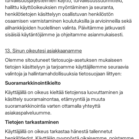
turvallisuusjärjestelmien käyttö, turvallisuussuunnittelu,
hallittu käyttöoikeuksien myöntäminen ja seuranta,
henkilötietojen käsittelyyn osallistuvan henkilöstön
osaamisen varmistaminen koulutuksilla ja arvioinneilla sekä
alihankkijoiden huolellinen valinta. Päivitämme jatkuvasti
sisäisiä käytäntöjämme ja ohjeitamme asianmukaisesti.​​​​​​​
13. Sinun oikeutesi asiakkaanamme
Olemme sitoutuneet tietosuoja-asetuksen mukaiseen
tietojen käsittelyyn ja tarjoamme käyttäjillemme seuraavia
valintoja ja hallintamahdollisuuksia tietosuojaan liittyen:
Suoramarkkinointikielto
Käyttäjällä on oikeus kieltää tietojensa luovuttaminen ja
käsittely suoramainontaa, etämyyntiä ja muuta
suoramarkkinointia varten ottamalla yhteyttä
asiakaspalveluumme.
Tietojen tarkastaminen
Käyttäjällä on oikeus tarkastaa hänestä tallennetut
henkilötiedot. Käyttäjän pyynnöstä oikaisemme, poistamme