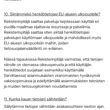
10. Siirrämmekö henkilötietojasi EU-alueen ulkopuolelle?
Rekisterinpitäjä saattaa palveluja tarjotessaan käyttää eri
puolilla maailmaa sijaitsevia resursseja ja palvelimia.
Rekisterinpitäjä saattaa siten siirtää henkilötietojasi
palvelujen käyttömaan ulkopuolelle ja mahdollisesti myös
EU-alueen ulkopuolisiin maihin, joiden
tietosuojalainsäädäntö on erilainen.
Näissä tapauksissa Rekisterinpitäjä varmistaa, että tietojen
siirrolle on olemassa oikeusperusta ja että käyttäjän
henkilötiedot suojataan esimerkiksi käyttämällä
(tarvittaessa) asianmukaisten viranomaisten hyväksymiä
vakiosopimuksia ja edellyttämällä asianmukaisten teknisten
ja muiden tietosuojatoimien noudattamista
11. Kuinka kauan tietojani säilytetään?
Säilytämme tietojasi vähintään asiakassuhteen keston ajan.