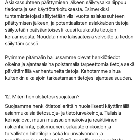
Asiakassuhteen päättymisen jälkeen säilytysaika riippuu
tiedosta ja sen käyttötarkoituksesta. Esimerkiksi
tuntemistietojasi säilytetään viisi vuotta asiakassuhteen
päättymisen jälkeen, ja potentiaalisten asiakkaiden tietoja
säilytetään pääsääntöisesti kuusi kuukautta tietojen
keräämisestä. Noudatamme lakisääteisiä velvoitteita tiedon
säilyttämisessä.
​​​​​​​Pyrimme pitämään hallussamme olevat henkilötiedot
oikeina ja ajantasaisina poistamalla tarpeettomia tietoja sekä
päivittämällä vanhentuneita tietoja. Kehotamme sinua
kuitenkin aika ajoin tarkastamaan tietojesi ajantasaisuuden.
12. Miten henkilötietosi suojataan?
Suojaamme henkilötietosi erittäin huolellisesti käyttämällä
asianmukaisia tietosuoja- ja tietoturvakeinoja. Tällaisia
keinoja ovat muun muassa ennakoiva ja reaktiivinen
riskienhallinta, palomuurien, salaustekniikoiden ja
turvallisten laitetilojen sekä kulunvalvonnan ja