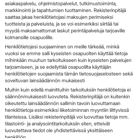
asiakaspalvelu, ohjelmistopalvelut, tutkimustoiminta,
markkinointi ja tapahtumien tuottaminen. Rekisterinpitäjä
saattaa jakaa henkilötietojasi maksujen perimiseksi
tuotteista ja palveluista, ja se voi esimerkiksi siirtää tai
myydä maksamattomat laskut perintäpalveluja tarjoaville
kolmansille osapuolille.
Henkilötietojesi suojaaminen on meille tärkeää, minkä
vuoksi se emme salli kyseisten osapuolten käyttää tietoja
mihinkään muuhun tarkoitukseen kuin kyseisten palvelujen
tarjoamiseen, ja se edellyttää osapuolilta käyttäjän
henkilötietojen suojaamista tämän tietosuojaselosteen sekä
soveltuvan lainsäädännön mukaisesti
Muihin kuin edellä mainittuihin tarkoituksiin henkilötietoja ei
säännönmukaisesti luovuteta. Rekisterinpitäjä on kuitenkin
oikeutettu lainsäädännön sallimin tavoin luovuttamaan
henkilötietoja esimerkiksi liiketoiminnan myyntiin liittyvissä
tilanteissa. Lisäksi rekisterinpitäjä voi luovuttaa tietoja mm.
tilastointi- ja analysointitarkoituksiin siten, etteivät
luovutettava tiedot ole yhdistettävissä yksittäiseen
henkilöön.