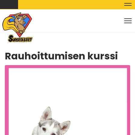
Nav
Nav
Rauhoittumisen kurssi