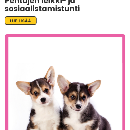
Pentujen leikki- ja
sosiaalistamistunti
LUE LISÄÄ