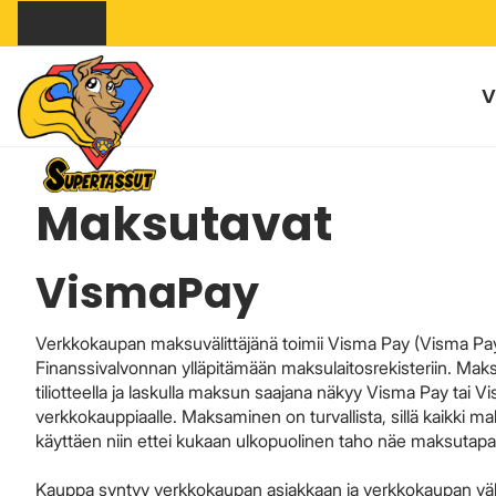
V
Maksutavat
VismaPay
Verkkokaupan maksuvälittäjänä toimii Visma Pay (Visma Pa
Finanssivalvonnan ylläpitämään maksulaitosrekisteriin. Mak
tiliotteella ja laskulla maksun saajana näkyy Visma Pay tai
verkkokauppiaalle. Maksaminen on turvallista, sillä kaikki m
käyttäen niin ettei kukaan ulkopuolinen taho näe maksutapa
Kauppa syntyy verkkokaupan asiakkaan ja verkkokaupan välill