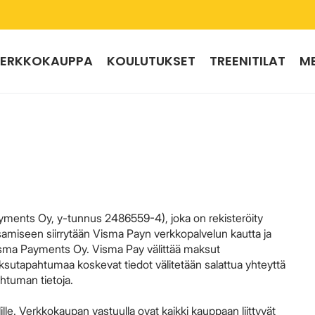
ERKKOKAUPPA
KOULUTUKSET
TREENITILAT
M
yments Oy, y-tunnus 2486559-4), joka on rekisteröity
samiseen siirrytään Visma Payn verkkopalvelun kautta ja
 Visma Payments Oy. Visma Pay välittää maksut
aksutapahtumaa koskevat tiedot välitetään salattua yhteyttä
htuman tietoja.
e. Verkkokaupan vastuulla ovat kaikki kauppaan liittyvät