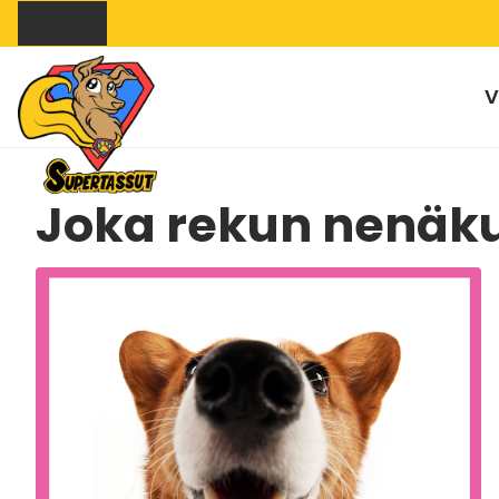
V
Joka rekun nenäku