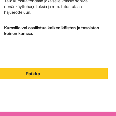
Tällä kurssilla tehdään jokaiselle koiralle sopivia
nenänkäyttöharjoituksia ja mm. tutustutaan
hajuerotteluun.
Kurssille voi osallistua kaikenikäisten ja tasoisten
koirien kanssa.
Paikka