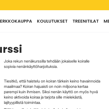
ERKKOKAUPPA
KOULUTUKSET
TREENITILAT
M
rssi
Joka rekun nenäkurssilla tehdään jokaiselle koiralle
sopivia nenänkäyttöharjoituksia.
Tiesitkö, että haistelu on koiran tärkein keino havainnoida
maailmaa? Koiran hajuaisti on noin miljoona kertaa
parempi kuin ihmisen. Siksi nenän käyttö on myös hyvä
keino aktivoida koiraa ja tarjota sille mielekästä,
lajityypillistä toimintaa.