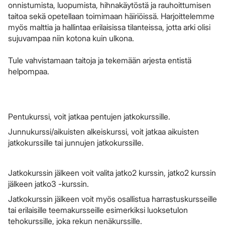
onnistumista, luopumista, hihnakäytöstä ja rauhoittumisen
taitoa sekä opetellaan toimimaan häiriöissä. Harjoittelemme
myös malttia ja hallintaa erilaisissa tilanteissa, jotta arki olisi
sujuvampaa niin kotona kuin ulkona.
Tule vahvistamaan taitoja ja tekemään arjesta entistä
helpompaa.
Pentukurssi, voit jatkaa pentujen jatkokurssille.
Junnukurssi/aikuisten alkeiskurssi, voit jatkaa aikuisten
jatkokurssille tai junnujen jatkokurssille.
Jatkokurssin jälkeen voit valita jatko2 kurssin, jatko2 kurssin
jälkeen jatko3 -kurssin.
Jatkokurssin jälkeen voit myös osallistua harrastuskursseille
tai erilaisille teemakursseille esimerkiksi luoksetulon
tehokurssille, joka rekun nenäkurssille.