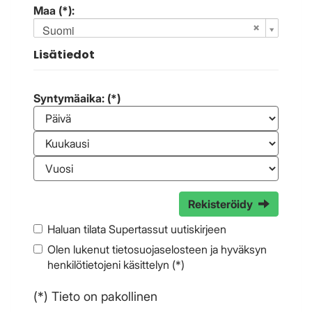
Maa (*):
Suomi
Lisätiedot
Syntymäaika: (*)
Rekisteröidy
Haluan tilata Supertassut uutiskirjeen
Olen lukenut
tietosuojaselosteen
ja hyväksyn
henkilötietojeni käsittelyn (*)
(*) Tieto on pakollinen