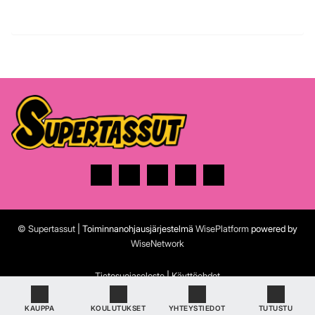
© Supertassut
| Toiminnanohjausjärjestelmä
WisePlatform
powered by
WiseNetwork
Tietosuojaseloste
|
Käyttöehdot
KAUPPA
KOULUTUKSET
YHTEYSTIEDOT
TUTUSTU