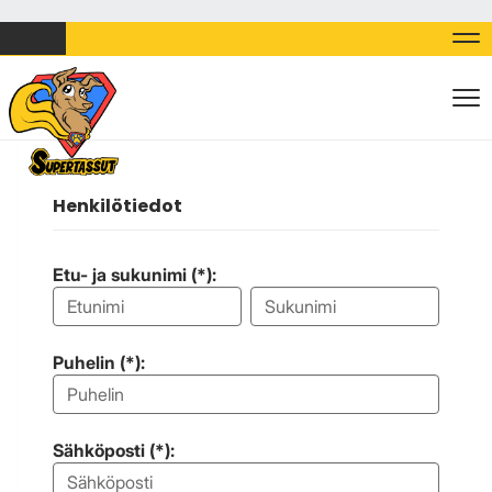
Nav
Nav
Henkilötiedot
Etu- ja sukunimi (*):
Puhelin (*):
Sähköposti (*):