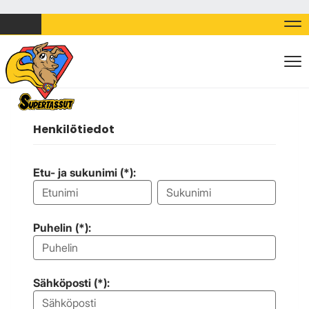
Nav
Nav
Henkilötiedot
Etu- ja sukunimi (*):
Puhelin (*):
Sähköposti (*):