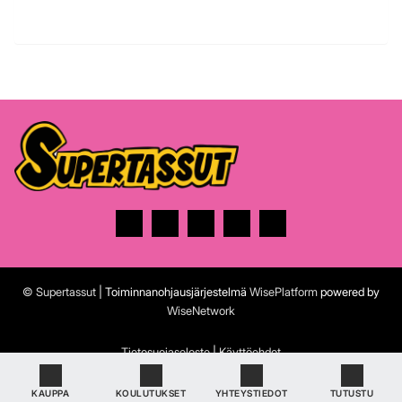
© Supertassut
| Toiminnanohjausjärjestelmä
WisePlatform
powered by
WiseNetwork
Tietosuojaseloste
|
Käyttöehdot
KAUPPA
KOULUTUKSET
YHTEYSTIEDOT
TUTUSTU