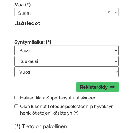
Maa (*):
Suomi
Lisätiedot
Syntymäaika: (*)
Rekisteröidy
Haluan tilata Supertassut uutiskirjeen
Olen lukenut
tietosuojaselosteen
ja hyväksyn
henkilötietojeni käsittelyn (*)
(*) Tieto on pakollinen