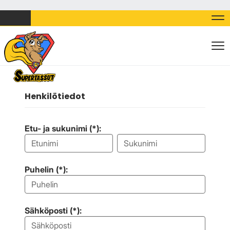
Nav
Nav
Henkilötiedot
Etu- ja sukunimi (*):
Puhelin (*):
Sähköposti (*):