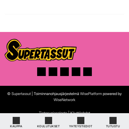
© Supertassut
| Toiminnanohjausjärjestelmä
WisePlatform
powered by
WiseNetwork
Tietosuojaseloste
|
Käyttöehdot
KAUPPA
KOULUTUKSET
YHTEYSTIEDOT
TUTUSTU