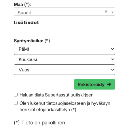
Maa (*):
Suomi
Lisätiedot
Syntymäaika: (*)
Rekisteröidy
Haluan tilata Supertassut uutiskirjeen
Olen lukenut
tietosuojaselosteen
ja hyväksyn
henkilötietojeni käsittelyn (*)
(*) Tieto on pakollinen