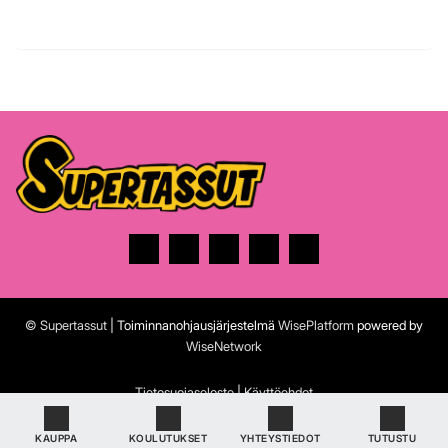
© Supertassut
| Toiminnanohjausjärjestelmä
WisePlatform
powered by
WiseNetwork
Tietosuojaseloste
|
Käyttöehdot
KAUPPA
KOULUTUKSET
YHTEYSTIEDOT
TUTUSTU