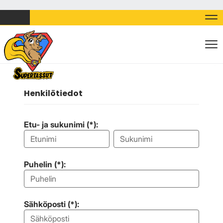
Nav
Nav
Henkilötiedot
Etu- ja sukunimi (*):
Puhelin (*):
Sähköposti (*):