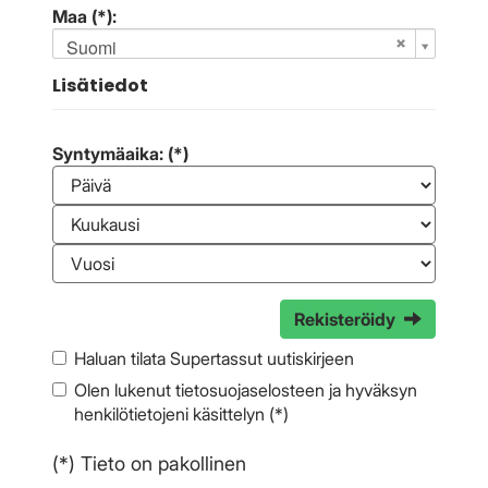
Maa (*):
Suomi
Lisätiedot
Syntymäaika: (*)
Rekisteröidy
Haluan tilata Supertassut uutiskirjeen
Olen lukenut
tietosuojaselosteen
ja hyväksyn
henkilötietojeni käsittelyn (*)
(*) Tieto on pakollinen