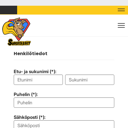
Nav
Nav
Henkilötiedot
Etu- ja sukunimi (*):
Puhelin (*):
Sähköposti (*):