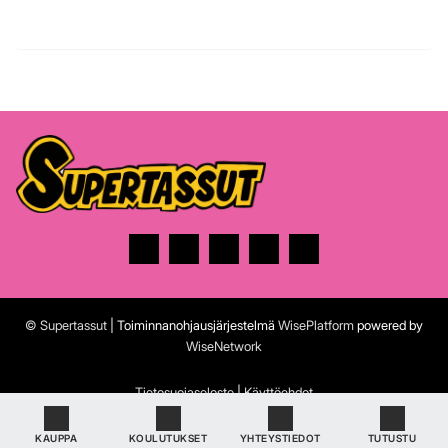
© Supertassut
| Toiminnanohjausjärjestelmä
WisePlatform
powered by
WiseNetwork
Tietosuojaseloste
|
Käyttöehdot
KAUPPA
KOULUTUKSET
YHTEYSTIEDOT
TUTUSTU