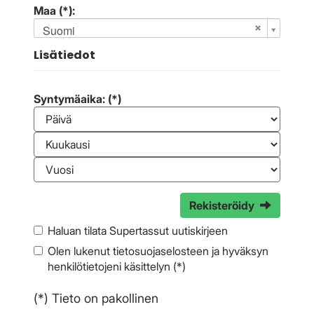
Maa (*):
Suomi
Lisätiedot
Syntymäaika: (*)
Rekisteröidy
Haluan tilata Supertassut uutiskirjeen
Olen lukenut
tietosuojaselosteen
ja hyväksyn
henkilötietojeni käsittelyn (*)
(*) Tieto on pakollinen