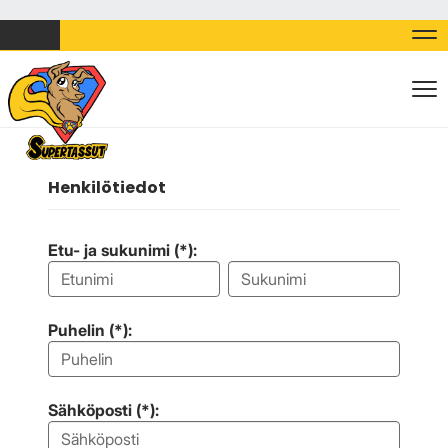
Nav
Nav
Henkilötiedot
Etu- ja sukunimi (*):
Puhelin (*):
Sähköposti (*):