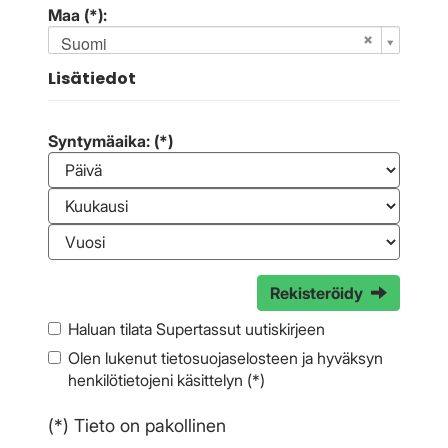
Maa (*):
Suomi
Lisätiedot
Syntymäaika: (*)
Rekisteröidy
Haluan tilata Supertassut uutiskirjeen
Olen lukenut
tietosuojaselosteen
ja hyväksyn
henkilötietojeni käsittelyn (*)
(*) Tieto on pakollinen