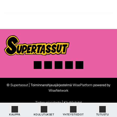
© Supertassut
| Toiminnanohjausjärjestelmä
WisePlatform
powered by
WiseNetwork
Tietosuojaseloste
|
Käyttöehdot
KAUPPA
KOULUTUKSET
YHTEYSTIEDOT
TUTUSTU